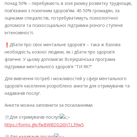
понад 50% – перебувають в зоні ризику розвитку труднощів,
повʼязаних з психічним здоровʼям. 40-50% громадян, за
оцінками спеціалістів, потребуватимуть психологічної
допомоги та психосоціальної підтримки різного ступеня
інтенсивності.
Дбати про своє ментальне здоров’я – така ж базова
необхідність кожної людини, як і дбати про здоров’я
фізичне. У цьому допомагає Всеукраїнська програма
підтримки ментального здоров’я “ТИ ЯК?”
Для вивчення потреб і можливостей у сфері ментального
здоров’я населення розроблено анкети для отримувачів та
надавачів послуг.
Анкети можна заповнити за посиланнями:
Для отримувачів послуг
https://forms.gle/fwBW8DG2iEnTL39w5
Для надавачів послуг