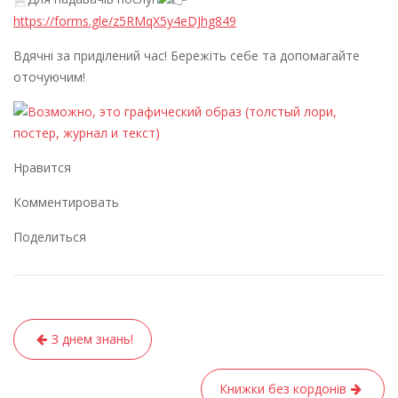
https://forms.gle/z5RMqX5y4eDJhg849
Вдячні за приділений час! Бережіть себе та допомагайте
оточуючим!
Нравится
Комментировать
Поделиться
Навігація
З днем знань!
записів
Книжки без кордонів