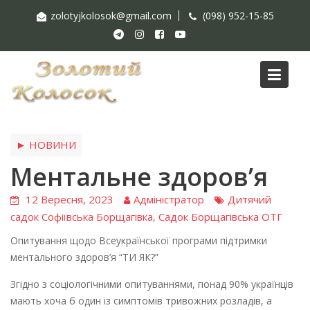
Skip
zolotyjkolosok@gmail.com
(098) 952-15-85
to
content
Blog
► НОВИНИ
Ментальне здоров’я
12 Вересня, 2023
Адміністратор
Дитячий
садок Софіївська Борщагівка
Садок Борщагівська ОТГ
,
Опитування щодо Всеукраїнської програми підтримки
ментального здоров’я “ТИ ЯК?”
Згідно з соціологічними опитуваннями, понад 90% українців
мають хоча б один із симптомів тривожних розладів, а