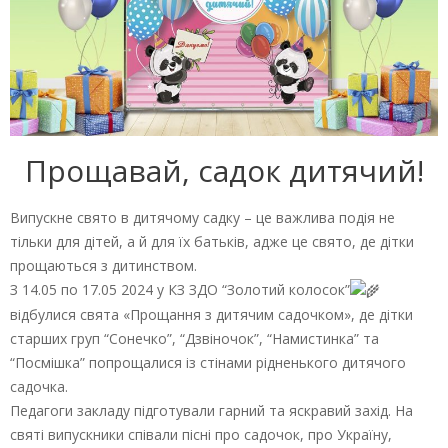
Прощавай, садок дитячий!
Випускне свято в дитячому садку – це важлива подія не
тільки для дітей, а й для їх батьків, адже це свято, де дітки
прощаються з дитинством.
З 14.05 по 17.05 2024 у КЗ ЗДО “Золотий колосок”
відбулися свята «Прощання з дитячим садочком», де дітки
старших груп “Сонечко”, “Дзвіночок”, “Намистинка” та
“Посмішка” попрощалися із стінами рідненького дитячого
садочка.
Педагоги закладу підготували гарний та яскравий захід. На
святі випускники співали пісні про садочок, про Україну,