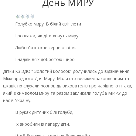
День МИРУ
Голубко миру! В білий світ лети
І розкажи, як діти хочуть миру.
Любов’ю кожне серце освіти,
І наділи всіх добротою щиро.
Дітки КЗ ЗДО ” Золотий колосок” долучились до відзначення
Міжнародного Дня Миру. Малята з великим захопленням та
цікавістю слухали розповідь вихователів про чарівного птаха,
який є символом миру та разом закликали голуба МИРУ до
нас в Україну.
В руках дитячих білі голуби,
Їх виробили із паперу діти.
Щоб був скрізь мир і не було журби,