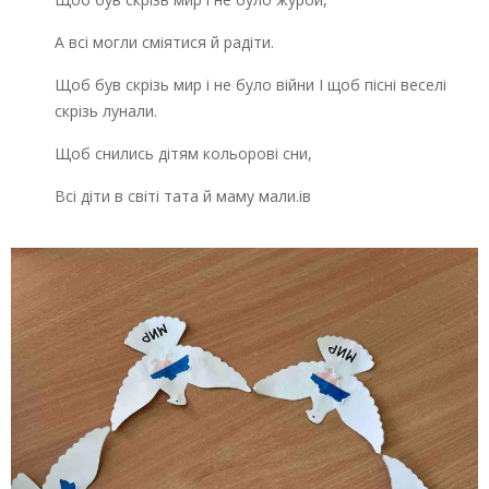
А всі могли сміятися й радіти.
Щоб був скрізь мир і не було війни І щоб пісні веселі
скрізь лунали.
Щоб снились дітям кольорові сни,
Всі діти в світі тата й маму мали.ів