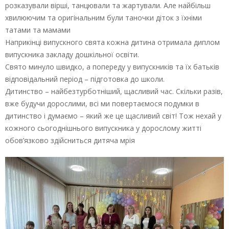
розказували вірші, танцювали та жартували. Але найбільш
хвилюючим та оригінальним були таночки діток з їхніми
татами та мамами
Наприкінці випускного свята кожна дитина отримала диплом
випускника закладу дошкільної освіти.
Свято минуло швидко, а попереду у випускників та їх батьків
відповідальний період – підготовка до школи.
Дитинство – найбезтурботніший, щасливий час. Скільки разів,
вже будучи дорослими, всі ми повертаємося подумки в
дитинство і думаємо – який же це щасливий світ! Тож нехай у
кожного сьогоднішнього випускника у дорослому житті
обов’язково здійсниться дитяча мрія