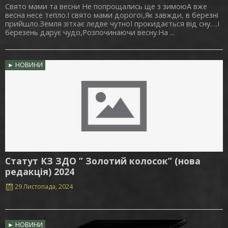
Свято мами та весни Не попрощались ще з зимоюА вже
весна несе тепло.І свято мами дорогої,Як завжди, в березні
прийшло.Земля зітхає ледве чутноІ прокидається від сну….І
березень дарує чудо,Розпочинаючи весну.На ...
► НОВИНИ
Статут КЗ ЗДО ” Золотий колосок” (нова
редакція) 2024
29 Листопада, 2024
► НОВИНИ