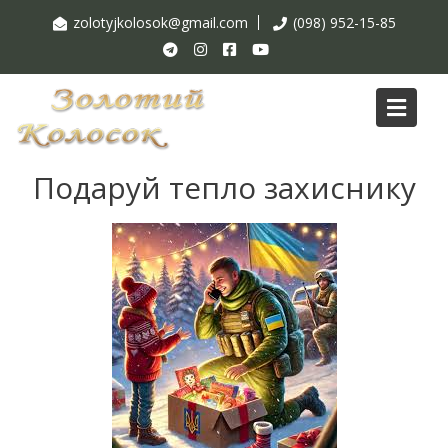
zolotyjkolosok@gmail.com
(098) 952-15-85
Подаруй тепло захиснику