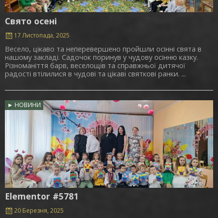
Свято осені
17 Листопада, 2025
Весело, цікаво та неперевершено пройшли осінні свята в
нашому закладі. Садочок поринув у чудову осінню казку.
Різноманіття барв, веселощів та справжньої дитячої
радості втілилися в чудові та цікаві святкові ранки. ...
► НОВИНИ
Elementor #5781
20 Березня, 2025